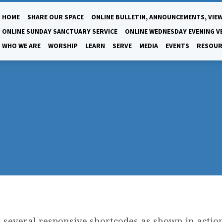
HOME
SHARE OUR SPACE
ONLINE BULLETIN, ANNOUNCEMENTS, VIEW
ONLINE SUNDAY SANCTUARY SERVICE
ONLINE WEDNESDAY EVENING V
WHO WE ARE
WORSHIP
LEARN
SERVE
MEDIA
EVENTS
RESOUR
s several responsive shortcodes as shown in actio