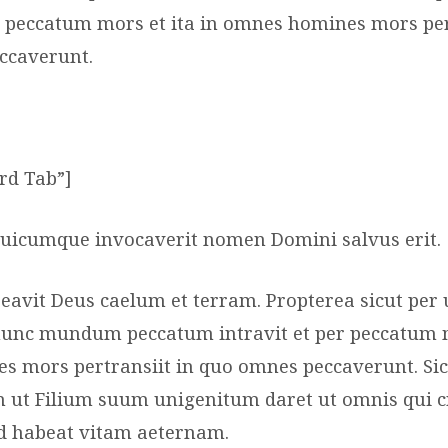
er peccatum mors et ita in omnes homines mors per
ccaverunt.
ird Tab”]
uicumque invocaverit nomen Domini salvus erit.
creavit Deus caelum et terram. Propterea sicut pe
unc mundum peccatum intravit et per peccatum mo
 mors pertransiit in quo omnes peccaverunt. Sic
ut Filium suum unigenitum daret ut omnis qui c
d habeat vitam aeternam.