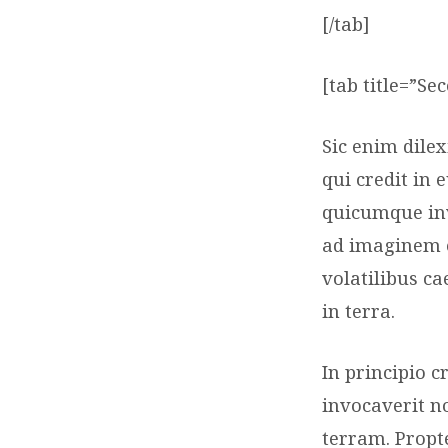
[/tab]
[tab title=”Se
Sic enim dile
qui credit in
quicumque inv
ad imaginem e
volatilibus c
in terra.
In principio 
invocaverit n
terram. Prop