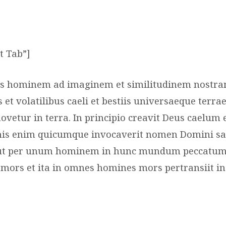
st Tab”]
us hominem ad imaginem et similitudinem nostram
 et volatilibus caeli et bestiis universaeque terr
ovetur in terra. In principio creavit Deus caelum 
is enim quicumque invocaverit nomen Domini sal
cut per unum hominem in hunc mundum peccatum i
mors et ita in omnes homines mors pertransiit i