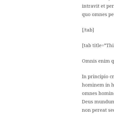
intravit et p
quo omnes pe
[/tab]
[tab title=”Th
Omnis enim q
In principio 
hominem in h
omnes homines
Deus mundum 
non pereat se