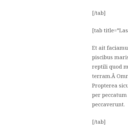
[/tab]
[tab title=”La
Et ait faciam
piscibus maris
reptili quod m
terram.Â Omn
Propterea si
per peccatum 
peccaverunt.
[/tab]