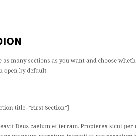
DION
e as many sections as you want and choose whethe
n open by default.
tion title=”First Section”]
creavit Deus caelum et terram. Propterea sicut pe
unc mundum peccatum intravit et per peccatum mo