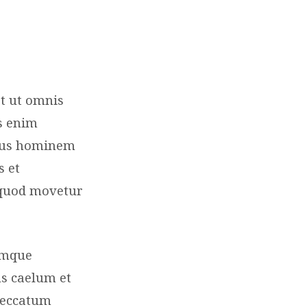
t ut omnis
s enim
amus hominem
s et
i quod movetur
umque
us caelum et
peccatum