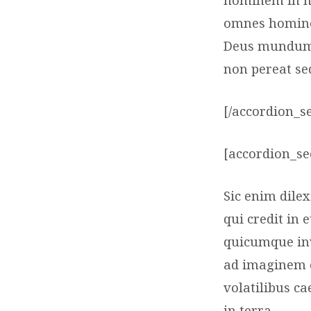
omnes homines
Deus mundum 
non pereat se
[/accordion_s
[accordion_sec
Sic enim dile
qui credit in
quicumque inv
ad imaginem e
volatilibus c
in terra.