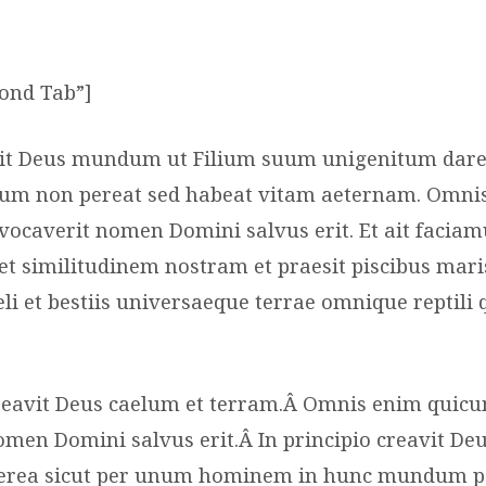
cond Tab”]
xit Deus mundum ut Filium suum unigenitum dare
 eum non pereat sed habeat vitam aeternam. Omni
ocaverit nomen Domini salvus erit. Et ait faci
t similitudinem nostram et praesit piscibus mari
aeli et bestiis universaeque terrae omnique reptil
creavit Deus caelum et terram.Â Omnis enim quic
omen Domini salvus erit.Â In principio creavit De
terea sicut per unum hominem in hunc mundum 