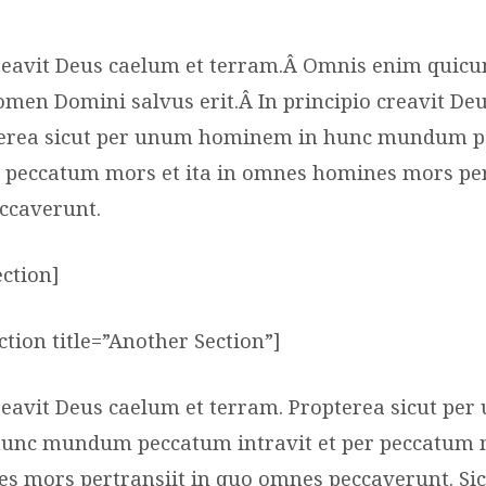
creavit Deus caelum et terram.Â Omnis enim quic
omen Domini salvus erit.Â In principio creavit De
terea sicut per unum hominem in hunc mundum 
er peccatum mors et ita in omnes homines mors per
ccaverunt.
ection]
tion title=”Another Section”]
creavit Deus caelum et terram. Propterea sicut pe
unc mundum peccatum intravit et per peccatum mo
 mors pertransiit in quo omnes peccaverunt. Sic