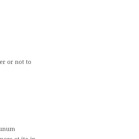
r or not to
r unum
rs et ita in