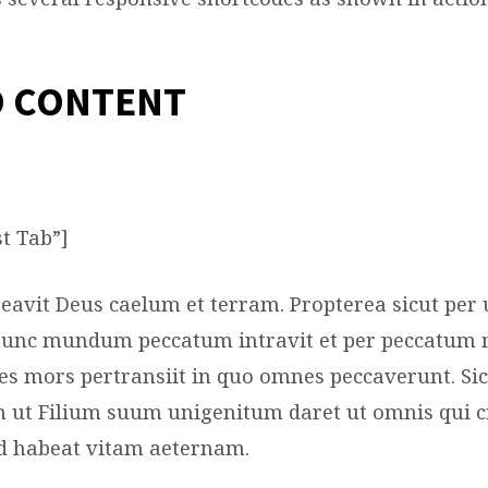
TCODES
D CONTENT
st Tab”]
creavit Deus caelum et terram. Propterea sicut pe
unc mundum peccatum intravit et per peccatum mo
 mors pertransiit in quo omnes peccaverunt. Sic
ut Filium suum unigenitum daret ut omnis qui c
d habeat vitam aeternam.