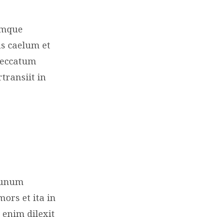
umque
us caelum et
peccatum
transiit in
r unum
rs et ita in
 enim dilexit