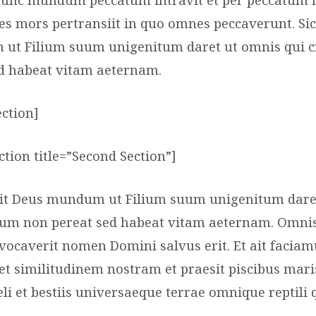
 mors pertransiit in quo omnes peccaverunt. Sic
ut Filium suum unigenitum daret ut omnis qui c
d habeat vitam aeternam.
ection]
tion title=”Second Section”]
xit Deus mundum ut Filium suum unigenitum dare
 eum non pereat sed habeat vitam aeternam. Omni
ocaverit nomen Domini salvus erit. Et ait faci
t similitudinem nostram et praesit piscibus mari
aeli et bestiis universaeque terrae omnique reptil