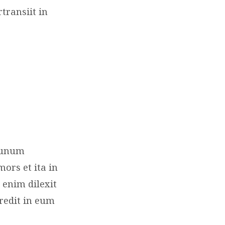
transiit in
r unum
rs et ita in
 enim dilexit
redit in eum