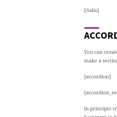
[/tabs]
ACCOR
You can creat
make a sectio
[accordion]
[accordion_sec
In principio 
hominem in h