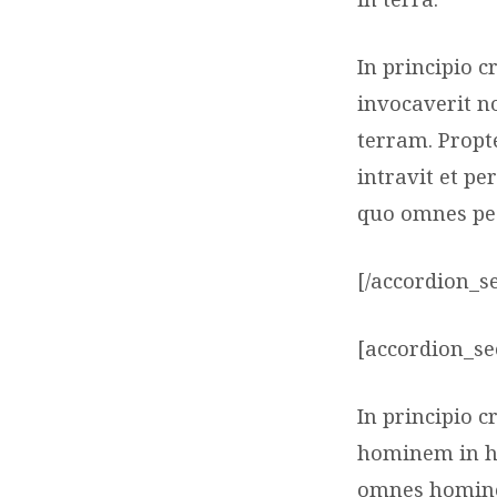
In principio 
invocaverit n
terram. Prop
intravit et p
quo omnes pe
[/accordion_s
[accordion_sec
In principio 
hominem in h
omnes homines