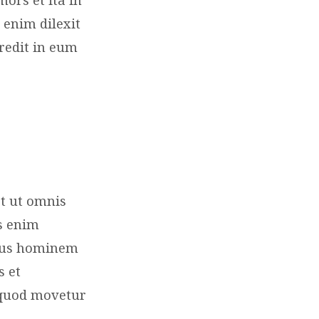
 enim dilexit
redit in eum
t ut omnis
s enim
amus hominem
s et
i quod movetur