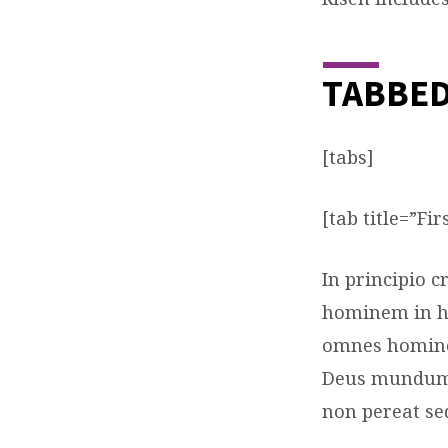
SHOR
TABBE
[tabs]
[tab title=”Fir
In principio 
hominem in h
omnes homines
Deus mundum 
non pereat se