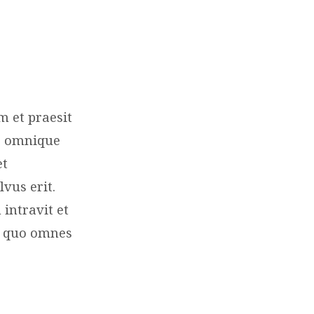
 et praesit
ae omnique
et
vus erit.
ntravit et
n quo omnes