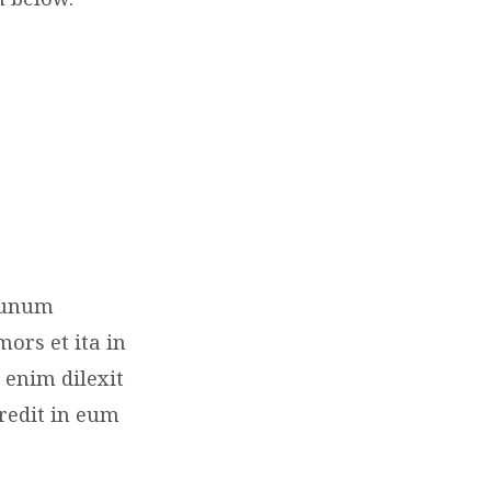
r unum
rs et ita in
 enim dilexit
redit in eum